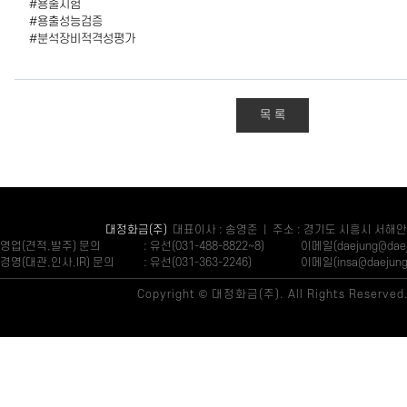
#용출시험
#용출성능검증
#분석장비적격성평가
목 록
대정화금(주)
대표이사 : 송영준 | 주소 : 경기도 시흥시 서해안
영업(견적,발주) 문의
: 유선(031-488-8822~8)
이메일(daejung@daeju
경영(대관,인사,IR) 문의
: 유선(031-363-2246)
이메일(insa@daejung.
Copyright © 대정화금(주). All Rights Reserved