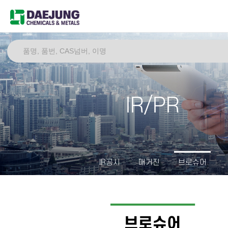
IR/PR
IR공시
매거진
브로슈어
브로슈어