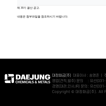
제 39기 결산 공고.
내용은 첨부파일을 참조하시기 바랍니다.
대정화금(주)
대표이사 : 송영준 | 주
영업(견적,발주) 문의
: 유선(031-
경영(대관,인사,IR) 문의
: 유선(031-
Copyright © 대정화금(주). All R