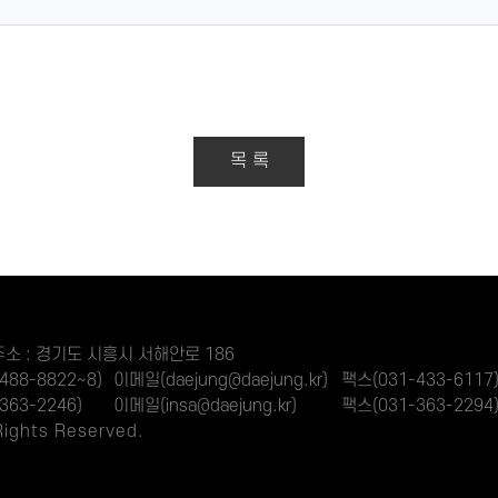
목 록
소 : 경기도 시흥시 서해안로 186
488-8822~8)
이메일(daejung@daejung.kr)
팩스(031-433-6117
363-2246)
이메일(insa@daejung.kr)
팩스(031-363-2294
ights Reserved.