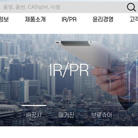
정보
제품소개
IR/PR
윤리경영
고
IR/PR
IR공시
매거진
브로슈어