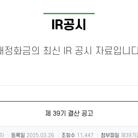
IR공시
대정화금의 최신 IR 공시 자료입니다
제 39기 결산 공고
자
등록일
2025.03.26
조회수
11,447
첨부파일
제39기